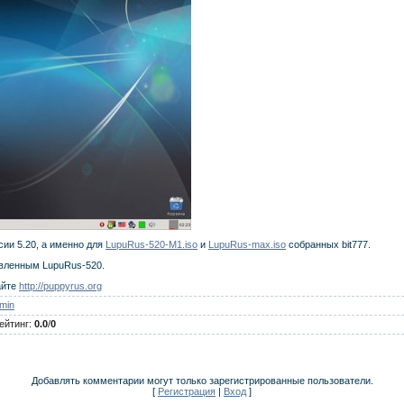
сии 5.20, а именно для
LupuRus-520-M1.iso
и
LupuRus-max.iso
собранных bit777.
овленным LupuRus-520.
айте
http://puppyrus.org
min
ейтинг
:
0.0
/
0
Добавлять комментарии могут только зарегистрированные пользователи.
[
Регистрация
|
Вход
]