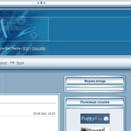
вую Вас
Гость
|
RSS
|
DokuWiki
рация
Вход
Форма входа
Полезные ссылки
25.06.2011, 15:25