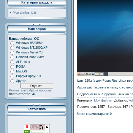
Категории раздела
Мои файлы
[14]
Наш опрос
Ваша любимая ОС
Windows 95/98/Me
Windows NT/2000/XP
Windows Vista/7/8
Debian/Ubuntu/Mint
ALT Linux
ROSA
MagOS
Puppy/PuppyRus
jwm_520.sfs для PuppyRus Linux вер
Другая
Архив распаковать в папку с устан
Результаты
|
Архив опросов
Всего ответов:
31
Подробности о PuppyRus Linux на с
Категория
:
Мои файлы
|
Добавил
:
Ad
Просмотров
:
1457
|
Загрузок
:
367
|
Р
Статистика
Всего комментариев
:
0