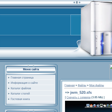
Меню сайта
Главная страница
Информация о сайте
Главная
»
Файлы
»
Мои файлы
Каталог файлов
jwm_520.sfs
Каталог статей
[
Скачать с сервера
(3.85 Mb) ]
Гостевая книга